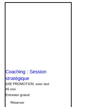
Coaching : Session
stratégique
AXE PROMOTION, avec tact
45 min
Entretien
Entretien gratuit
gratuit
Réserver