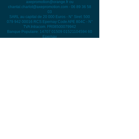
axepromotion@orange.fr
ou
chantal.charlot@axepromotion.com
-
06 89 36 58
03
SARL au capital de 20 000 Euros - N° Siret:
500
079 942 00016
RCS Epernay Code APE 804C - N°
TVA Intracom. FR08500079942
Banque Populaire: 14707 01509 01521104594 60
Epernay
OF N° 21510145251 - ODPC 5453 - OH ANESM
H2010-07-520 - IPRP N°24/2013
C
onditions d'utilisation et politique de
confidentialité
Mentions légales