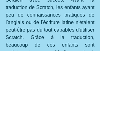
traduction de Scratch, les enfants ayant 
peu de connaissances pratiques de 
l'anglais ou de l'écriture latine n'étaient 
peut-être pas du tout capables d'utiliser 
Scratch. Grâce à la traduction, 
beaucoup de ces enfants sont 
maintenant en capacité d'apprendre à 
coder.
Benjamin Mako Hill
, informaticien 
américain
, développeur  et chercheur à 
la 
MIT Sloan School of Management
 est 
aussi militant activiste pour la cause du 
logiciel libre
. Par ailleurs, il est l'auteur 
de plusieurs ouvrages informatiques.   
Le Dr Sayamindu Dasgupta
développe de nouveaux outils et 
expériences qui aident les jeunes 